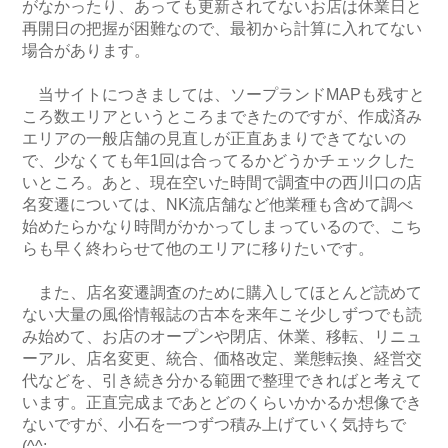
がなかったり、あっても更新されてないお店は休業日と
再開日の把握が困難なので、最初から計算に入れてない
場合があります。
当サイトにつきましては、ソープランドMAPも残すと
ころ数エリアというところまできたのですが、作成済み
エリアの一般店舗の見直しが正直あまりできてないの
で、少なくても年1回は合ってるかどうかチェックした
いところ。あと、現在空いた時間で調査中の西川口の店
名変遷については、NK流店舗など他業種も含めて調べ
始めたらかなり時間がかかってしまっているので、こち
らも早く終わらせて他のエリアに移りたいです。
また、店名変遷調査のために購入してほとんど読めて
ない大量の風俗情報誌の古本を来年こそ少しずつでも読
み始めて、お店のオープンや閉店、休業、移転、リニュ
ーアル、店名変更、統合、価格改定、業態転換、経営交
代などを、引き続き分かる範囲で整理できればと考えて
います。正直完成まであとどのくらいかかるか想像でき
ないですが、小石を一つずつ積み上げていく気持ちで
(^^;