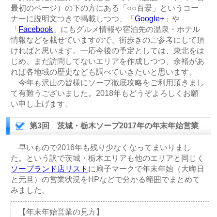
最初のページ）の下の方にある「○○百景」というコー
ナーに説明文つきで掲載しつつ、「
Google+
」や
「
Facebook
」にもグルメ情報や宿泊先の温泉・ホテル
情報などを載せていますので、街歩きのご参考にして頂
ければと思います。一応今後の予定としては、東北をは
じめ、まだ訪問してないエリアを作成しつつ、余裕があ
れば各地域の歴史なども調べていきたいと思います。
今年も沢山の皆様にソープ徹底攻略をご利用頂きまし
て有難うございました。2018年もどうぞよろしくお願
い申し上げます。
第3回 茨城・栃木ソープ2017年の年末年始営業
早いもので2016年も残り少なくなってまいりまし
た。という訳で茨城・栃木エリアも他のエリアと同じく
ソープランド店リスト
に扇子マークで年末年始（大晦日
と元旦）の営業状況をHPなどで分かる範囲でまとめて
みました。
【年末年始営業の見方】