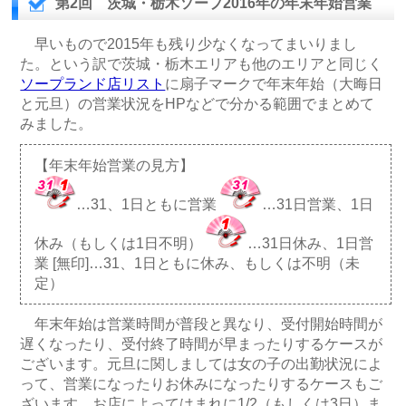
第2回 茨城・栃木ソープ2016年の年末年始営業
早いもので2015年も残り少なくなってまいりまし
た。という訳で茨城・栃木エリアも他のエリアと同じく
ソープランド店リスト
に扇子マークで年末年始（大晦日
と元旦）の営業状況をHPなどで分かる範囲でまとめて
みました。
【年末年始営業の見方】
…31、1日ともに営業
…31日営業、1日
休み（もしくは1日不明）
…31日休み、1日営
業 [無印]…31、1日ともに休み、もしくは不明（未
定）
年末年始は営業時間が普段と異なり、受付開始時間が
遅くなったり、受付終了時間が早まったりするケースが
ございます。元旦に関しましては女の子の出勤状況によ
って、営業になったりお休みになったりするケースもご
ざいます。お店によってはまれに1/2（もしくは3日）ま