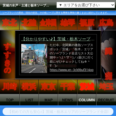
茨城の水戸・土浦と栃木ソープに関連する事柄をコラム形式で紹介します。
ソープランドの歴史、現在の状況、その他ソープに関する事柄を興味の趣くままに紹介していきます。
東北
北陸
金津園
雄琴
福原
広島
すすきの
沖縄
中洲
川崎
横浜
東京
千葉
茨城
埼玉
TOP
LIST
MAP
NEWS
COLUMN
RECRUIT
【初めての方も安心♪】茨城・栃木エリアのソープランド全店MAP