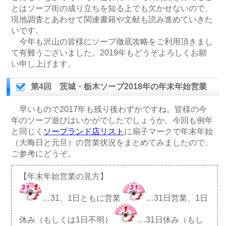
とはソープ街の成り立ちを知る上でも欠かせないので、
現地調査とあわせて関連書籍や文献も読み進めていきた
いです。
今年も沢山の皆様にソープ徹底攻略をご利用頂きまし
て有難うございました。2019年もどうぞよろしくお願
い申し上げます。
第4回 茨城・栃木ソープ2018年の年末年始営業
早いもので2017年も残り後わずかですね。皆様の今
年のソープ遊びはいかがでしたでしょうか。今回も例年
と同じく
ソープランド店リスト
に扇子マークで年末年始
（大晦日と元旦）の営業状況をまとめてみましたので、
ご参考にどうぞ。
【年末年始営業の見方】
…31、1日ともに営業
…31日営業、1日
休み（もしくは1日不明）
…31日休み（もし