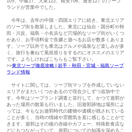
105、中級17、大衆122、格安706、激安12）のソープ
ランドが営業中でした。
今年は、去年の中国・四国エリアに続き、東北エリア
のソープ街を散策しました。東北には仙台・国分町や秋
田・川反、福島・小名浜など穴場的なソープ街がいくつ
かあり、お手頃料金で良嬢と遊べるお店が数多くありま
す。ソープ以外でも東北はグルメや温泉など楽しみが多
く、旅行を兼ねて風俗巡りをするのにオススメのエリア
です。よろしければこちらもご覧下さい。
>>
東北ソープ徹底攻略 | 岩手・秋田・宮城・福島ソープ
ランド情報
サイトに関しては、ソープ街マップを作成していない
エリアがまだいくつかあるので現在少しずつ追加中で
す。今年はソープランド調査と並行して、かつて遊郭が
あった場所の散策も行いました。旧遊郭跡地は場所によ
っては、今もなお遊郭時代の建物や遺構が残されている
ことが多く、当時の情緒や雰囲気を直に感じることがで
きます。遊郭はその後の赤線やカフェー、特殊飲食店な
どにもつながっていて、遊郭についての知識を深めるこ