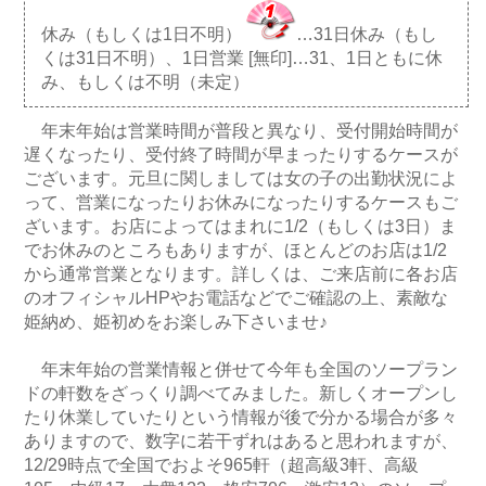
休み（もしくは1日不明）
…31日休み（もし
くは31日不明）、1日営業 [無印]…31、1日ともに休
み、もしくは不明（未定）
年末年始は営業時間が普段と異なり、受付開始時間が
遅くなったり、受付終了時間が早まったりするケースが
ございます。元旦に関しましては女の子の出勤状況によ
って、営業になったりお休みになったりするケースもご
ざいます。お店によってはまれに1/2（もしくは3日）ま
でお休みのところもありますが、ほとんどのお店は1/2
から通常営業となります。詳しくは、ご来店前に各お店
のオフィシャルHPやお電話などでご確認の上、素敵な
姫納め、姫初めをお楽しみ下さいませ♪
年末年始の営業情報と併せて今年も全国のソープラン
ドの軒数をざっくり調べてみました。新しくオープンし
たり休業していたりという情報が後で分かる場合が多々
ありますので、数字に若干ずれはあると思われますが、
12/29時点で全国でおよそ965軒（超高級3軒、高級