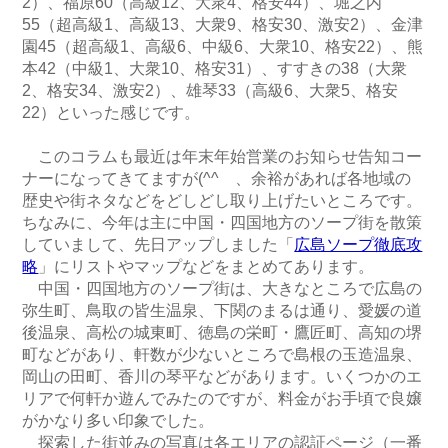
2）、福原60（高級12、大衆4、格安44）、堀之内
55（超高級1、高級13、大衆9、格安30、激安2）、金津
園45（超高級1、高級6、中級6、大衆10、格安22）、熊
本42（中級1、大衆10、格安31）、すすきの38（大衆
2、格安34、激安2）、雄琴33（高級6、大衆5、格安
22）といった感じです。
このコラムも最近は年末年始営業のお知らせ告知コー
ナーになってきてますが(^^ゞ、余裕があれば各地域の
歴史や街ネタなどをどしどし取り上げたいところです。
ちなみに、今年は主に中国・四国地方のソープ街を散策
していまして、先日アップしました「
広島ソープ徹底攻
略
」にリストやマップなどをまとめてあります。
中国・四国地方のソープ街は、大きなところで広島の
弥生町、鳥取の皆生温泉、下関のまるは通り、愛媛の道
後温泉、高松の城東町、徳島の栄町・鷹匠町、高知の堺
町などがあり、軒数が少ないところで島根の玉造温泉、
岡山の田町、香川の琴平などがあります。いくつかのエ
リアで何軒か遊んでみたのですが、料金がお手頃で良嬢
がかなり多い印象でした。
探索した街並みの写真は各エリアの認証ページ（一番