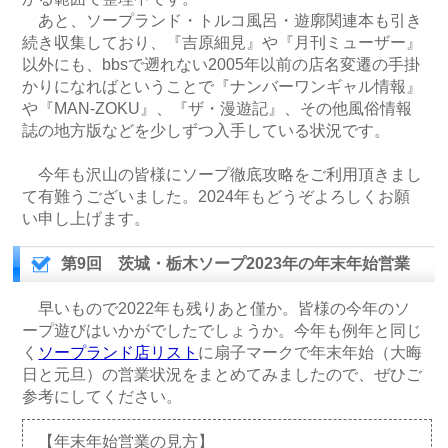
あと、ソープランド・トルコ風呂・遊廓関連本も引き
続き収集しており、『吉原細見』や『月刊ミューザー』
以外にも、bbsで遡れない2005年以前の店名変遷の手掛
かりになればということで『ナンバーワンギャル情報』
や『MAN-ZOKU』、『ザ・漫遊記』、その他風俗情報
誌の地方版などを少しずつ入手している状況です。
今年も沢山の皆様にソープ徹底攻略をご利用頂きまし
て有難うございました。2024年もどうぞよろしくお願
い申し上げます。
第9回 茨城・栃木ソープ2023年の年末年始営業
早いもので2022年も残りあと僅か。皆様の今年のソ
ープ遊びはいかがでしたでしょうか。今年も例年と同じ
く
ソープランド店リスト
に扇子マークで年末年始（大晦
日と元旦）の営業状況をまとめてみましたので、ぜひご
参考にしてください。
【年末年始営業の見方】