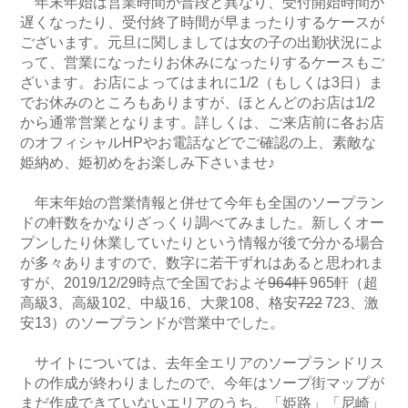
年末年始は営業時間が普段と異なり、受付開始時間が
遅くなったり、受付終了時間が早まったりするケースが
ございます。元旦に関しましては女の子の出勤状況によ
って、営業になったりお休みになったりするケースもご
ざいます。お店によってはまれに1/2（もしくは3日）ま
でお休みのところもありますが、ほとんどのお店は1/2
から通常営業となります。詳しくは、ご来店前に各お店
のオフィシャルHPやお電話などでご確認の上、素敵な
姫納め、姫初めをお楽しみ下さいませ♪
年末年始の営業情報と併せて今年も全国のソープラン
ドの軒数をかなりざっくり調べてみました。新しくオー
プンしたり休業していたりという情報が後で分かる場合
が多々ありますので、数字に若干ずれはあると思われま
すが、2019/12/29時点で全国でおよそ
964軒
965軒（超
高級3、高級102、中級16、大衆108、格安
722
723、激
安13）のソープランドが営業中でした。
サイトについては、去年全エリアのソープランドリス
トの作成が終わりましたので、今年はソープ街マップが
まだ作成できていないエリアのうち、「姫路」「尼崎」