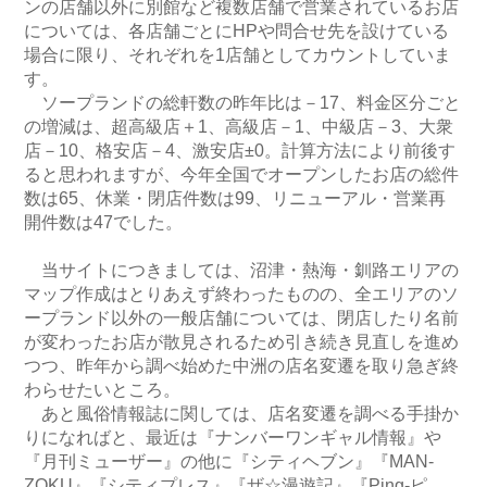
ンの店舗以外に別館など複数店舗で営業されているお店
については、各店舗ごとにHPや問合せ先を設けている
場合に限り、それぞれを1店舗としてカウントしていま
す。
ソープランドの総軒数の昨年比は－17、料金区分ごと
の増減は、超高級店＋1、高級店－1、中級店－3、大衆
店－10、格安店－4、激安店±0。計算方法により前後す
ると思われますが、今年全国でオープンしたお店の総件
数は65、休業・閉店件数は99、リニューアル・営業再
開件数は47でした。
当サイトにつきましては、沼津・熱海・釧路エリアの
マップ作成はとりあえず終わったものの、全エリアのソ
ープランド以外の一般店舗については、閉店したり名前
が変わったお店が散見されるため引き続き見直しを進め
つつ、昨年から調べ始めた中洲の店名変遷を取り急ぎ終
わらせたいところ。
あと風俗情報誌に関しては、店名変遷を調べる手掛か
りになればと、最近は『ナンバーワンギャル情報』や
『月刊ミューザー』の他に『シティヘブン』『MAN-
ZOKU』『シティプレス』『ザ☆漫遊記』『Ping-ピ