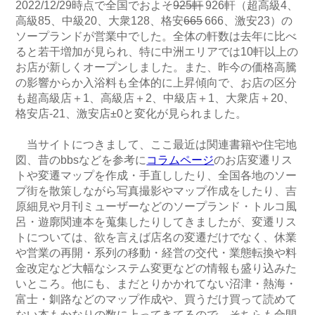
2022/12/29時点で全国でおよそ
925軒
926軒（超高級4、
高級85、中級20、大衆128、格安
665
666、激安23）の
ソープランドが営業中でした。全体の軒数は去年に比べ
ると若干増加が見られ、特に中洲エリアでは10軒以上の
お店が新しくオープンしました。また、昨今の価格高騰
の影響からか入浴料も全体的に上昇傾向で、お店の区分
も超高級店＋1、高級店＋2、中級店＋1、大衆店＋20、
格安店-21、激安店±0と変化が見られました。
当サイトにつきまして、ここ最近は関連書籍や住宅地
図、昔のbbsなどを参考に
コラムページ
のお店変遷リス
トや変遷マップを作成・手直ししたり、全国各地のソー
プ街を散策しながら写真撮影やマップ作成をしたり、吉
原細見や月刊ミューザーなどのソープランド・トルコ風
呂・遊廓関連本を蒐集したりしてきましたが、変遷リス
トについては、欲を言えば店名の変遷だけでなく、休業
や営業の再開・系列の移動・経営の交代・業態転換や料
金改定など大幅なシステム変更などの情報も盛り込みた
いところ。他にも、まだとりかかれてない沼津・熱海・
富士・釧路などのマップ作成や、買うだけ買って読めて
ない本もかなりの数に上ってきてるので、そちらも合間