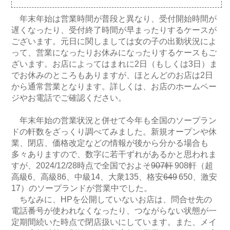
年末年始は営業時間が普段と異なり、受付開始時間が
遅くなったり、受付終了時間が早まったりするケースが
ございます。元日に関しましては女の子の出勤状況によ
って、営業になったりお休みになったりするケースもご
ざいます。お店によってはまれに2日（もしくは3日）ま
でお休みのところもありますが、ほとんどのお店は2日
から通常営業となります。詳しくは、お店のホームペー
ジやお電話でご確認ください。
年末年始の営業状況と併せて今年も全国のソープラン
ドの軒数をざっくり調べてみました。新規オープンや休
業、閉店、価格改定などの情報が後から分かる場合も
多々ありますので、数字に若干ずれがあるかと思われま
すが、2024/12/28時点で全国でおよそ
907軒
908軒（超
高級6、高級86、中級14、大衆135、格安
649
650、激安
17）のソープランドが営業中でした。
ちなみに、HPを公開していないお店は、問合せ先の
電話番号が使われなくなったり、つながらない状態が一
定期間続いた時点で閉店扱いにしています。また、メイ