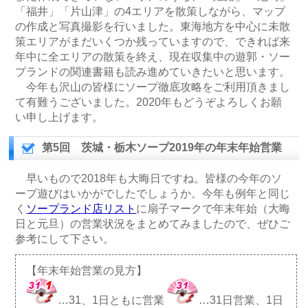
「福井」「片山津」の4エリアを散策しながら、マップ
の作成と写真撮影を行いました。東海地方を中心に未散
策エリアがまだいくつか残っていますので、できれば来
年中に全エリアの散策を終え、現在収集中の遊郭・ソー
プランドの関連書籍も読み進めていきたいと思います。
今年も沢山の皆様にソープ徹底攻略をご利用頂きまし
て有難うございました。2020年もどうぞよろしくお願
い申し上げます。
第5回 茨城・栃木ソープ2019年の年末年始営業
早いもので2018年も大晦日ですね。皆様の今年のソ
ープ遊びはいかがでしたでしょうか。今年も例年と同じ
く
ソープランド店リスト
に扇子マークで年末年始（大晦
日と元旦）の営業状況をまとめてみましたので、ぜひご
参考にして下さい。
【年末年始営業の見方】
…31、1日ともに営業
…31日営業、1日