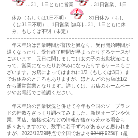
…31、1日ともに営業
…31日営業、1日
休み（もしくは1日不明）
…31日休み（もし
くは31日不明）、1日営業 [無印]…31、1日ともに休
み、もしくは不明（未定）
年末年始は営業時間が普段と異なり、受付開始時間が
遅くなったり、受付終了時間が早まったりするケースが
ございます。元日に関しましては女の子の出勤状況によ
って、営業になったりお休みになったりするケースもご
ざいます。お店によってはまれに1/2（もしくは3日）ま
でお休みのところもありますが、ほとんどのお店は1/2
から通常営業となります。詳しくは、お店のホームペー
ジやお電話でご確認ください。
年末年始の営業状況と併せて今年も全国のソープラン
ドの軒数をざっくり調べてみました。新規オープンや休
業、閉店、価格改定などの情報が後から分かる場合も
多々ありますので、数字に若干ずれがあるかと思われま
すが、2023/12/29時点で全国でおよそ
924軒
925軒（超