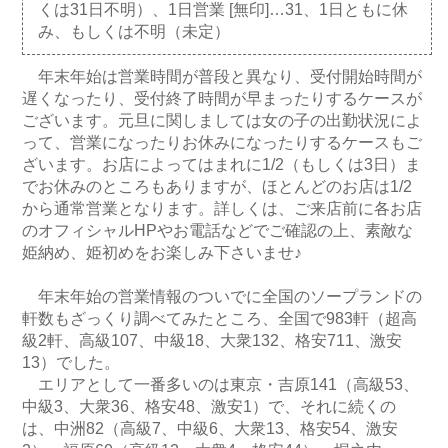
くは31日不明）、1日営業 [無印]…31、1日ともに休
み、もしくは不明（未定）
年末年始は営業時間が普段と異なり、受付開始時間が
遅くなったり、受付終了時間が早まったりするケースが
ございます。元旦に関しましては女の子の出勤状況によ
って、営業になったりお休みになったりするケースもご
ざいます。お店によってはまれに1/2（もしくは3日）ま
でお休みのところもありますが、ほとんどのお店は1/2
から通常営業となります。詳しくは、ご来店前に各お店
のオフィシャルHPやお電話などでご確認の上、素敵な
姫納め、姫初めをお楽しみ下さいませ♪
年末年始の営業情報のついでに全国のソープランドの
軒数もざっくり調べてみたところ、全国で983軒（超高
級2軒、高級107、中級18、大衆132、格安711、激安
13）でした。
エリアとして一番多いのは東京・吉原141（高級53、
中級3、大衆36、格安48、激安1）で、それに続くの
は、中洲82（高級7、中級6、大衆13、格安54、激安