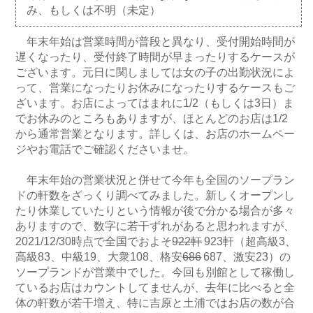
み、もしくは不明（未定）
年末年始は営業時間が普段と異なり、受付開始時間が
遅くなったり、受付終了時間が早まったりするケースが
ございます。元日に関しましては女の子の出勤状況によ
って、営業になったりお休みになったりするケースもご
ざいます。お店によってはまれに1/2（もしくは3日）ま
でお休みのところもありますが、ほとんどのお店は1/2
から通常営業となります。詳しくは、お店のホームペー
ジやお電話でご確認くださいませ。
年末年始の営業状況と併せて今年も全国のソープラン
ドの軒数をざっくり調べてみました。新しくオープンし
たり休業していたりという情報が後で分かる場合が多々
ありますので、数字に若干ずれがあると思われますが、
2021/12/30時点で全国でおよそ
922軒
923軒（超高級3、
高級83、中級19、大衆108、格安
686
687、激安23）の
ソープランドが営業中でした。今回も別館として稼働し
ているお店はカウントしてませんが、去年に比べると全
体の軒数が若干増え、特に吉原と土浦ではお店の数が合