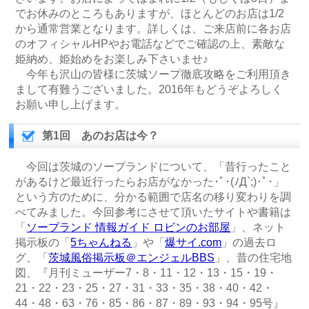
でお休みのところもありますが、ほとんどのお店は1/2
から通常営業となります。詳しくは、ご来店前に各お店
のオフィシャルHPやお電話などでご確認の上、素敵な
姫納め、姫始めをお楽しみ下さいませ♪
今年も沢山の皆様に茨城ソープ徹底攻略をご利用頂き
まして有難うございました。2016年もどうぞよろしく
お願い申し上げます。
第1回 あのお店は今？
今回は茨城のソープランドについて、「昔行ったこと
があるけど最近行ったらお店がなかった･ﾟ･(ﾉД`;)･ﾟ･」
という方のために、分かる範囲で店名の移り変わりを調
べてみました。今回参考にさせて頂いたサイトや書籍は
「
ソープランド 情報ガイド ロビンのお部屋
」、ネット
掲示板の「
5ちゃんねる
」や「
爆サイ.com
」の過去ロ
グ、「
茨城風俗掲示板＠エンジェルBBS
」、昔の住宅地
図、『月刊ミューザー7・8・11・12・13・15・19・
21・22・23・25・27・31・33・35・38・40・42・
44・48・63・76・85・86・87・89・93・94・95号』