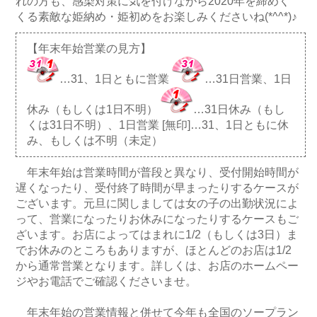
れの方も、感染対策に気を付けながら2020年を締めく
くる素敵な姫納め・姫初めをお楽しみくださいね(*^^*)♪
【年末年始営業の見方】
…31、1日ともに営業
…31日営業、1日
休み（もしくは1日不明）
…31日休み（もし
くは31日不明）、1日営業 [無印]…31、1日ともに休
み、もしくは不明（未定）
年末年始は営業時間が普段と異なり、受付開始時間が
遅くなったり、受付終了時間が早まったりするケースが
ございます。元旦に関しましては女の子の出勤状況によ
って、営業になったりお休みになったりするケースもご
ざいます。お店によってはまれに1/2（もしくは3日）ま
でお休みのところもありますが、ほとんどのお店は1/2
から通常営業となります。詳しくは、お店のホームペー
ジやお電話でご確認くださいませ。
年末年始の営業情報と併せて今年も全国のソープラン