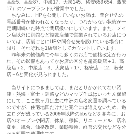
高級5、高級87、中級17、大衆145、格安
653
654、激安
17）のソープランドが営業中でした。
ちなみに、HPを公開していないお店は、問合せ先の
電話番号が使われなくなったり、つながらない状態が一
定期間続いた時点で閉店扱いにしています。また、メイ
ン店以外に別館など複数店舗で営業されているお店につ
いては、店舗ごとにHPや問合せ先を設けている場合に
限り、それぞれを1店舗としてカウントしています。
昨年来の物価高で今年も多くのお店で価格改定が行わ
れ、その影響もあってかお店の区分も超高級店＋1、高
級店＋2、中級店－3、大衆店＋17、格安店－12、激安
店－6と変化が見られました。
当サイトにつきましては、まだとりかかれてない沼
津・熱海・富士・釧路などのマップ作成はいったん保留
にして、ここ数ヶ月は主に中洲の店名変遷を調べている
のですが、住宅地図だけだと完全には追えないため、過
去ログが残っている2006年以降のbbsなどを参考に、お
店のオープンや閉店、休業、移転、リニューアル、店名
変更、統合、価格改定、業態転換、経営の交代などを分
かる範囲で整理中です。