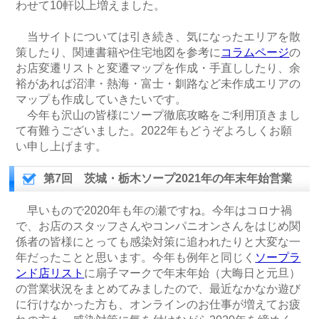
わせて10軒以上増えました。
当サイトについては引き続き、気になったエリアを散
策したり、関連書籍や住宅地図を参考に
コラムページ
の
お店変遷リストと変遷マップを作成・手直ししたり、余
裕があれば沼津・熱海・富士・釧路など未作成エリアの
マップも作成していきたいです。
今年も沢山の皆様にソープ徹底攻略をご利用頂きまし
て有難うございました。2022年もどうぞよろしくお願
い申し上げます。
第7回 茨城・栃木ソープ2021年の年末年始営業
早いもので2020年も年の瀬ですね。今年はコロナ禍
で、お店のスタッフさんやコンパニオンさんをはじめ関
係者の皆様にとっても感染対策に追われたりと大変な一
年だったことと思います。今年も例年と同じく
ソープラ
ンド店リスト
に扇子マークで年末年始（大晦日と元旦）
の営業状況をまとめてみましたので、最近なかなか遊び
に行けなかった方も、オンラインのお仕事が増えてお疲