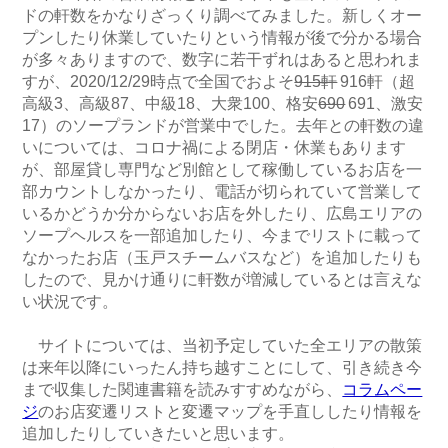
ドの軒数をかなりざっくり調べてみました。新しくオー
プンしたり休業していたりという情報が後で分かる場合
が多々ありますので、数字に若干ずれはあると思われま
すが、2020/12/29時点で全国でおよそ
915軒
916軒（超
高級3、高級87、中級18、大衆100、格安
690
691、激安
17）のソープランドが営業中でした。去年との軒数の違
いについては、コロナ禍による閉店・休業もあります
が、部屋貸し専門など別館として稼働しているお店を一
部カウントしなかったり、電話が切られていて営業して
いるかどうか分からないお店を外したり、広島エリアの
ソープヘルスを一部追加したり、今までリストに載って
なかったお店（玉戸スチームバスなど）を追加したりも
したので、見かけ通りに軒数が増減しているとは言えな
い状況です。
サイトについては、当初予定していた全エリアの散策
は来年以降にいったん持ち越すことにして、引き続き今
まで収集した関連書籍を読みすすめながら、
コラムペー
ジ
のお店変遷リストと変遷マップを手直ししたり情報を
追加したりしていきたいと思います。