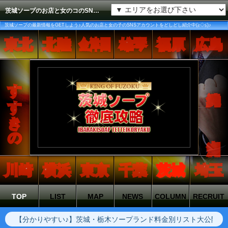
茨城ソープのお店と女のコのSNSをどしどし紹介するコーナーです。
茨城ソープの最新情報をGETしよう♪人気のお店と女の子のSNSアカウントをどしどし紹介中(≧◇≦)♪
東北
北陸
金津園
雄琴
福原
広島
すすきの
沖縄
中洲
川崎
横浜
東京
千葉
茨城
埼玉
TOP
LIST
MAP
NEWS
COLUMN
RECRUIT
【分かりやすい♪】茨城・栃木ソープランド料金別リスト大公開中